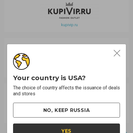
kupivip.ru
lacoste.ru
Your country is USA?
The choice of country affects the issuance of deals
and stores
NO, KEEP RUSSIA
snowqueen.ru
YES