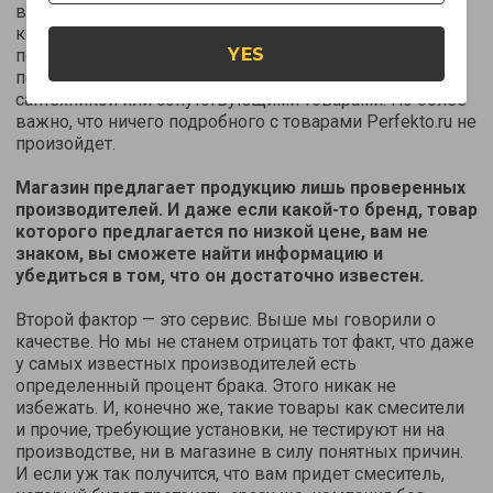
впитывать влагу. А еще установленные в ванной
комнате
светильники
должны быть защищены от
YES
попадания влаги. И так далее. Можно долго
перечислять то, что не должно происходить с
сантехникой или сопутствующими товарами. Но более
важно, что ничего подробного с товарами Perfekto.ru не
произойдет.
Магазин предлагает продукцию лишь проверенных
производителей. И даже если какой-то бренд, товар
которого предлагается по низкой цене, вам не
знаком, вы сможете найти информацию и
убедиться в том, что он достаточно известен.
Второй фактор — это сервис. Выше мы говорили о
качестве. Но мы не станем отрицать тот факт, что даже
у самых известных производителей есть
определенный процент брака. Этого никак не
избежать. И, конечно же, такие товары как смесители
и прочие, требующие установки, не тестируют ни на
производстве, ни в магазине в силу понятных причин.
И если уж так получится, что вам придет смеситель,