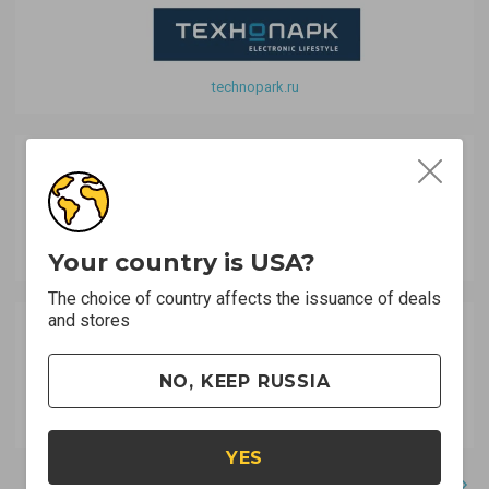
technopark.ru
lacoste.ru
Your country is USA?
The choice of country affects the issuance of deals
and stores
NO, KEEP RUSSIA
snowqueen.ru
YES
Все магазины