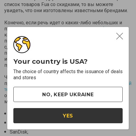
список товаров F.ua со скидками, то вы можете
увидеть, что они изготовлены известными брендами.
Конечно, если речь идет о каких-либо небольших и
простых товарах, например,
чехлах на телефоны
,
качество которых можно определить визуально при
покупке, то в таком случае не суть важно кто их
сделал. Но если речь идет об обуви, технике и прочих
позициях, качество которых определяется
исключительно в процессе эксплуатации, то таковые
Your country is USA?
представлены лишь известными брендами.
The choice of country affects the issuance of deals
Чтобы не быть голословными, приведем несколько
and stores
примеров производителей бытовой и
мультимедийной
техники
, которая на Seven.Deals представлена с
NO, KEEP UKRAINE
огромными скидками и может быть приобретена в
магазине F.ua:
Sony;
YES
HP;
SanDisk;