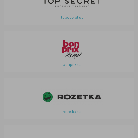
topsecret.ua
bonprix.ua
rozetka.ua