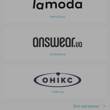
lamoda.ua
answear.ua
oniks.ua
Все магазины