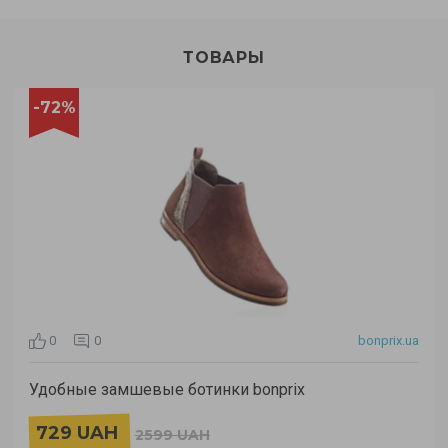
ТОВАРЫ
-72%
0
0
bonprix.ua
Удобные замшевые ботинки bonprix
729 UAH
2599 UAH