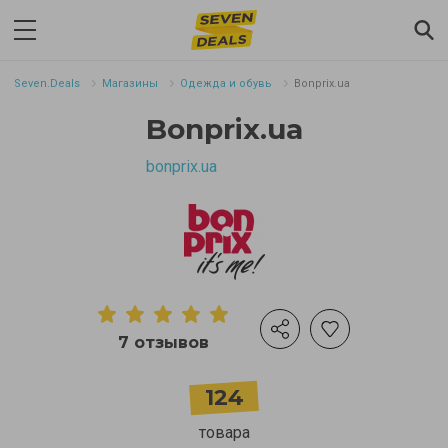
Seven.Deals
Магазины
Одежда и обувь
Bonprix.ua
Bonprix.ua
bonprix.ua
7 отзывов
124
товара