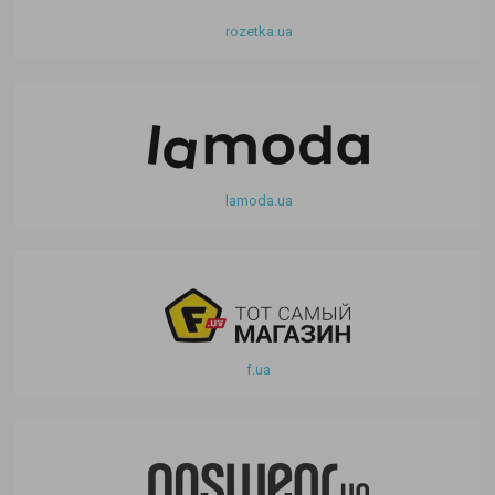
rozetka.ua
lamoda.ua
f.ua