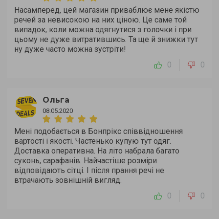
Насамперед, цей магазин приваблює мене якістю
речей за невисокою на них ціною. Це саме той
випадок, коли можна одягнутися з голочки і при
цьому не дуже витратившись. Та ще й знижки тут
ну дуже часто можна зустрiти!
0
0
Ольга
08.05.2020
Мені подобається в Бонпрікс співвідношення
вартості і якості. Частенько купую тут одяг.
Доставка оперативна. На літо набрала багато
суконь, сарафанiв. Найчастіше розміри
відповідають сітці. І після прання речі не
втрачають зовнішній вигляд.
0
0