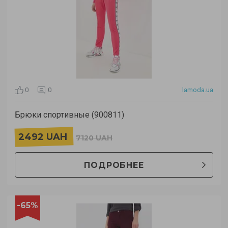
0
0
lamoda.ua
Брюки спортивные (900811)
2492 UAH
7120 UAH
ПОДРОБНЕЕ
-65%