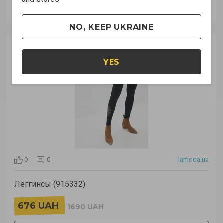
ПОДРОБНЕЕ
NO, KEEP UKRAINE
-60%
YES
0
0
lamoda.ua
Леггинсы (915332)
676 UAH
1690 UAH