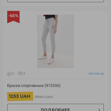
-65%
0
0
lamoda.ua
Брюки спортивные (915556)
1253 UAH
3580 UAH
ПОДРОБНЕЕ