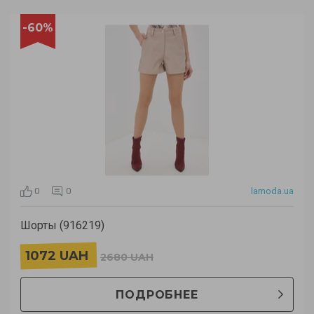
-60%
0
0
lamoda.ua
Шорты (916219)
1072 UAH
2680 UAH
ПОДРОБНЕЕ