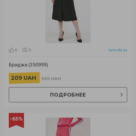
0
0
lamoda.ua
Бриджи (350999)
209 UAH
550 UAH
ПОДРОБНЕЕ
-65%