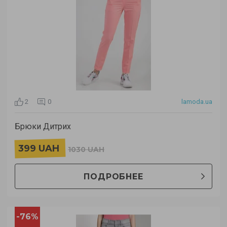
2
0
lamoda.ua
Брюки Дитрих
399 UAH
1030 UAH
ПОДРОБНЕЕ
-76%