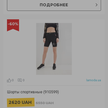
ПОДРОБНЕЕ
-60%
0
0
lamoda.ua
Шорты спортивные (910599)
2620 UAH
6550 UAH