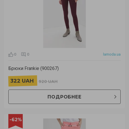
0
0
lamoda.ua
Брюки Frankie (900267)
322 UAH
920 UAH
ПОДРОБНЕЕ
-62%