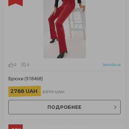
0
0
lamoda.ua
Брюки (918468)
2788 UAH
6970 UAH
ПОДРОБНЕЕ