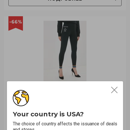
-66%
0
0
lamoda.ua
Леггинсы (915342)
Your country is USA?
521 UAH
1490 UAH
The choice of country affects the issuance of deals
and stores