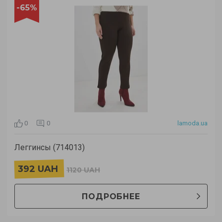
-65%
0
0
lamoda.ua
Леггинсы (714013)
392 UAH
1120 UAH
ПОДРОБНЕЕ