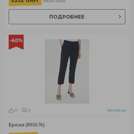
3332 UAH
9520 UAH
ПОДРОБНЕЕ
-60%
0
0
lamoda.ua
Брюки (893676)