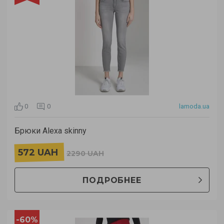
0
0
lamoda.ua
Брюки Alexa skinny
572 UAH
2290 UAH
ПОДРОБНЕЕ
-60%