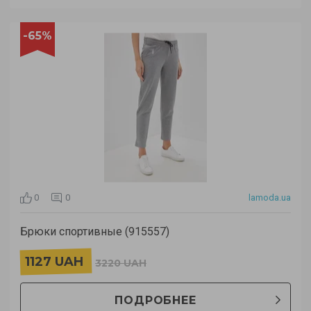
-65%
0
0
lamoda.ua
Брюки спортивные (915557)
1127 UAH
3220 UAH
ПОДРОБНЕЕ