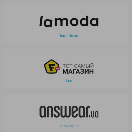
lamoda.ua
f.ua
answear.ua