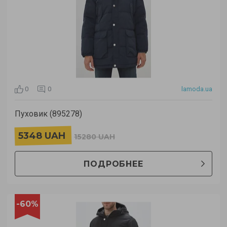
0
0
lamoda.ua
Пуховик (895278)
5348 UAH
15280 UAH
ПОДРОБНЕЕ
-60%