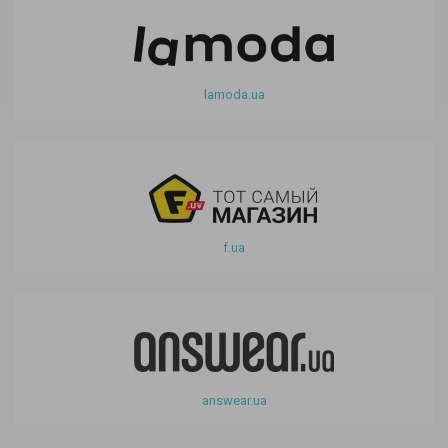
lamoda.ua
f.ua
answear.ua