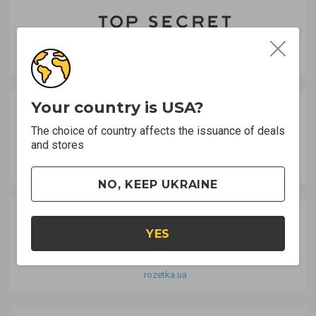
topsecret.ua
Your country is USA?
The choice of country affects the issuance of deals
and stores
bonprix.ua
NO, KEEP UKRAINE
YES
rozetka.ua