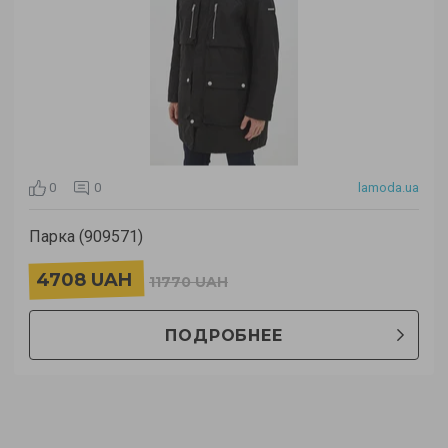
0
0
lamoda.ua
Парка (909571)
4708 UAH
11770 UAH
ПОДРОБНЕЕ